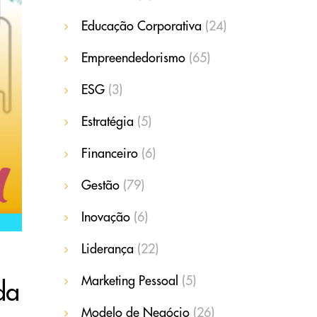
Educação Corporativa
(24)
Empreendedorismo
(65)
ESG
(3)
Estratégia
(5)
Financeiro
(6)
Gestão
(79)
Inovação
(6)
Liderança
(22)
Marketing Pessoal
(5)
da
Modelo de Negócio
(26)