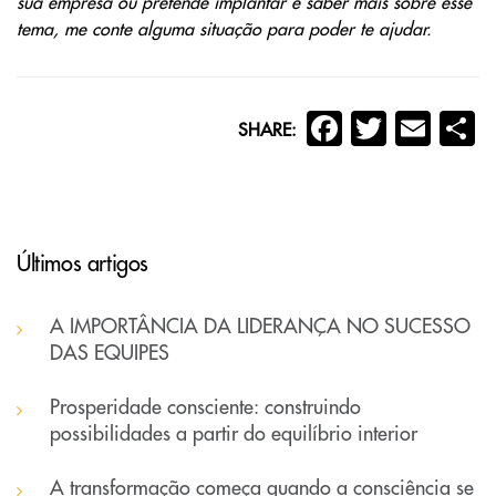
sua empresa ou pretende implantar e saber mais sobre esse
tema, me conte alguma situação para poder te ajudar.
Facebook
Twitter
Ema
C
SHARE:
Últimos artigos
A IMPORTÂNCIA DA LIDERANÇA NO SUCESSO
DAS EQUIPES
Prosperidade consciente: construindo
possibilidades a partir do equilíbrio interior
A transformação começa quando a consciência se