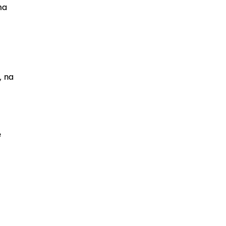
ma
, na
e