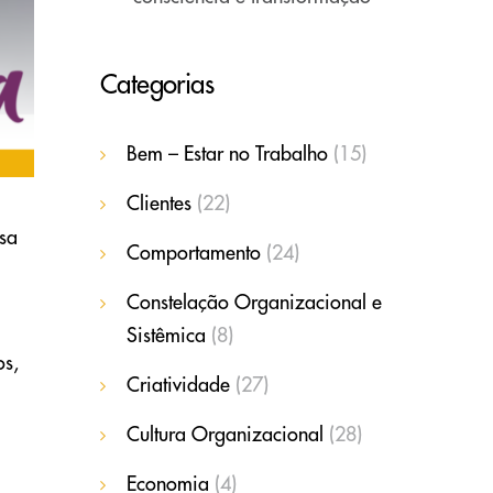
Categorias
Bem – Estar no Trabalho
(15)
Clientes
(22)
esa
Comportamento
(24)
Constelação Organizacional e
Sistêmica
(8)
os,
Criatividade
(27)
Cultura Organizacional
(28)
Economia
(4)