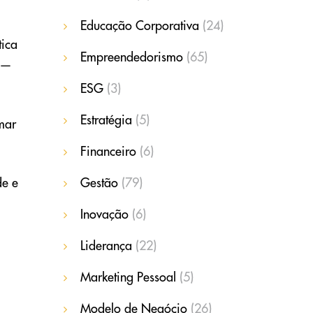
Educação Corporativa
(24)
tica
Empreendedorismo
(65)
s —
ESG
(3)
Estratégia
(5)
mar
Financeiro
(6)
Gestão
(79)
de e
Inovação
(6)
Liderança
(22)
Marketing Pessoal
(5)
Modelo de Negócio
(26)